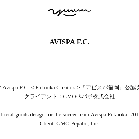
AVISPA F.C.
vispa F.C. < Fukuoka Creators >『アビスパ福岡』
クライアント：GMOペパボ株式会社
fficial goods design for the soccer team Avispa Fukuoka, 201
Client: GMO Pepabo, Inc.